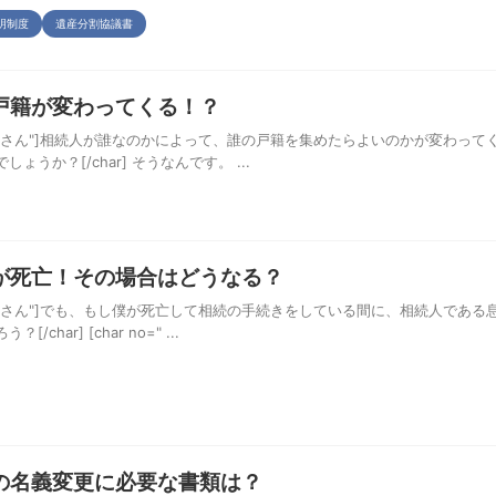
明制度
遺産分割協議書
戸籍が変わってくる！？
"相談者のまささん"]相続人が誰なのかによって、誰の戸籍を集めたらよいのかが変わって
うか？[/char] そうなんです。 ...
が死亡！その場合はどうなる？
"相談者のまささん"]でも、もし僕が死亡して相続の手続きをしている間に、相続人である
ar] [char no=" ...
の名義変更に必要な書類は？