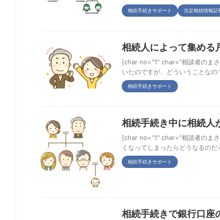
相続手続きサポート
法定相続情報証
相続人によって集める
[char no="1" char=
いたのですが、どういうことなのでしょ
相続手続きサポート
相続手続き中に相続人
[char no="1" char=
くなってしまったらどうなるのだろう？[/ch
相続手続きサポート
相続手続きで銀行口座