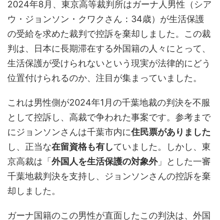
2024年8月、東京高等裁判所はガーナ人男性（
シア
ウ・ジョンソン・クワクさん：34歳）
が生活保護
の受給を求めた裁判で控訴を棄却しました。この裁
判は、日本に長期滞在する外国籍の人々にとって、
生活保護が受けられないという現実が法律的にどう
位置付けられるのか、注目が集まっていました。
これは男性側が2024年1月の千葉地裁の判決を不服
として控訴し、高裁で争われた事案です。参考まで
にジョンソンさんは千葉市内に
住民票がありました
し、正当な
在留資格も有し
ていました。しかし、東
京高裁は「
外国人を生活保護の対象外
」とした一審
千葉地裁判決を支持し、ジョンソンさんの控訴を棄
却
しました。
ガーナ国籍のこの男性が直面したこの判決は、外国