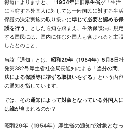
報道によりますと、「
1954年に旧厚生省
が「生活
に困窮する外国人に対しては一般国民に対する生活
保護の決定実施の取り扱いに
準じて必要と認める保
護を行う
」とした通知を踏まえ、生活保護法に規定
する国民には、国内に住む外国人も含まれると主張
したとのこと。
当該「通知」とは、
昭和29年（1954年）5月8日
社
発第382号厚生省社会局長通知による「
当分の間、
法による保護等に準ずる取扱いをする
」という内容
の通知を指しています。
では、その
通知によって対象となっている外国人に
は誰が
含まれるのか？
昭和29年（1954年）厚生省の通知で対象となっ