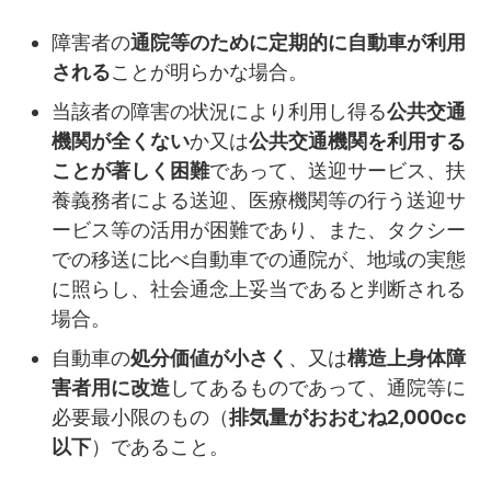
障害者の
通院等のために定期的に自動車が利用
される
ことが明らかな場合。
当該者の障害の状況により利用し得る
公共交通
機関が全くない
か又は
公共交通機関を利用する
ことが著しく困難
であって、送迎サービス、扶
養義務者による送迎、医療機関等の行う送迎サ
ービス等の活用が困難であり、また、タクシー
での移送に比べ自動車での通院が、地域の実態
に照らし、社会通念上妥当であると判断される
場合。
自動車の
処分価値が小さく
、又は
構造上身体障
害者用に改造
してあるものであって、通院等に
必要最小限のもの（
排気量がおおむね2,000cc
以下
）であること。